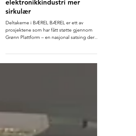
BÆREL - Skal gjøre norsk
elektronikkindustri mer
sirkulær
Deltakerne i BÆREL BÆREL er ett av
prosjektene som har fått støtte gjennom
Grønn Plattform – en nasjonal satsing der
Forskningsrådet, Innovasjon Norge og SIVA
går sammen for å støtte utvikling og
skalering av grønne løsninger i norsk
næringsliv. Prosjektet går fra 2026 til 2028.
Prosjektet ledes av SINTEF og samler
sentrale aktører fra industri og forskning.
Sammen skal aktørene utvikle løsninger som
gjør elektronikkprodukter og
produksjonsverdikjeder mer bærekraftige
og sir