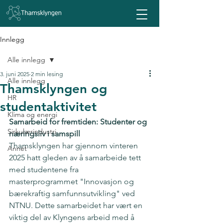
Innlegg
Alle innlegg
3. juni 2025
2 min lesing
Alle innlegg
Thamsklyngen og
HR
studentaktivitet
Klima og energi
Samarbeid for fremtiden: Studenter og 
Sirkulærindustri
næringsliv i samspill
Thamsklyngen har gjennom vinteren 
Annet
2025 hatt gleden av å samarbeide tett 
med studentene fra 
masterprogrammet "Innovasjon og 
bærekraftig samfunnsutvikling" ved 
NTNU. Dette samarbeidet har vært en 
viktig del av Klyngens arbeid med å 