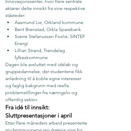
Innovasjonssenter, hvor flere sentrale 
aktører delte innsikt fra sine respektive 
ståsteder:
Aasmund Lie, Orkland kommune
Berit Brønstad, Orkla Sparebank
Sverre Stefanussen Foslie, SINTEF 
Energi
Lillian Strand, Trøndelag 
fylkeskommune
Dagen ble avsluttet med idélab og 
gruppedannelse, der studentene fikk 
anledning til å koble egne interesser 
og faglig bakgrunn med reelle 
problemstillinger fra næringsliv og 
offentlig sektor.
Fra idé til innsikt: 
Sluttpresentasjoner i april
Etter flere måneders arbeid presenterte 
studentgruppene resultatene sine for 