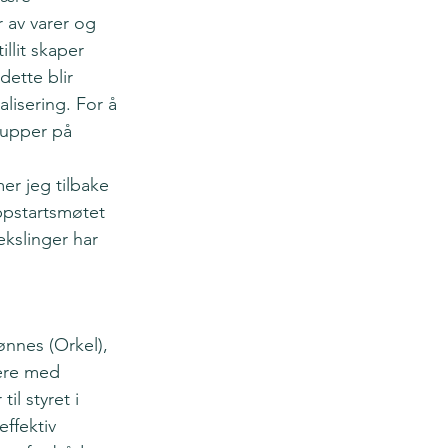
 av varer og 
llit skaper 
ette blir 
lisering. For å 
rupper på 
r jeg tilbake 
ppstartsmøtet 
kslinger har 
nnes (Orkel), 
ere med 
il styret i 
ffektiv 