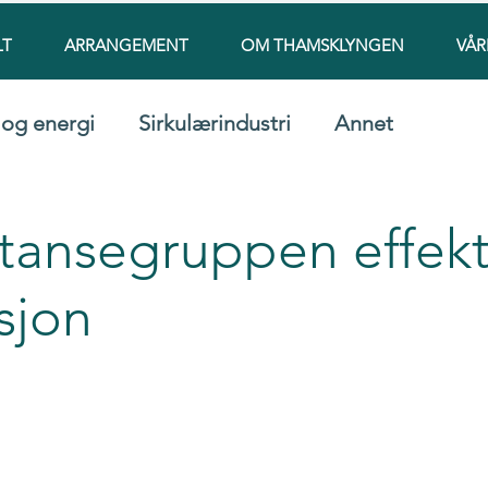
LT
ARRANGEMENT
OM THAMSKLYNGEN
VÅR
 og energi
Sirkulærindustri
Annet
ansegruppen effekt
sjon