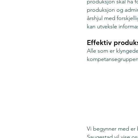
produksjon skal ha fo
produksjon og admini
årshjul med forskjell
kan utveksle informas
Effektiv produks
Alle som er klyngede
kompetansegruppene
Vi begynner med er 
Saugestad vil vise os