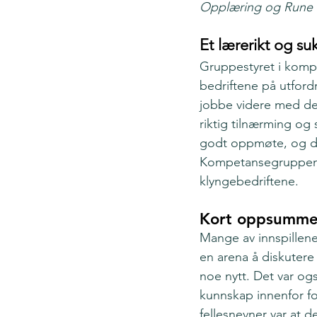
Opplæring og Rune V
Et lærerikt og su
Gruppestyret i kompe
bedriftene på utford
jobbe videre med det
riktig tilnærming og
godt oppmøte, og det
Kompetansegruppen s
klyngebedriftene.
Kort oppsummer
Mange av innspillene 
en arena å diskutere k
noe nytt. Det var og
kunnskap innenfor for
fellesnevner var at d