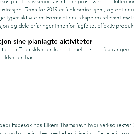
kus på effektivisering av interne prosesser i bedriften i
strasjon. Tema for 2019 er å bli bedre kjent, og det er u
ige typer aktiviteter. Formålet er å skape en relevant møte
jon og dele erfaringer innenfor fagfeltet effektiv produk
jon sine planlagte aktiviteter
ltager i Thamsklyngen kan fritt melde seg på arrangemen
 klyngen har.
bedriftsbesøk hos Elkem Thamshavn hvor verksdirektør B
s hvordan de jobber med effektivisering. Senere i mars invi