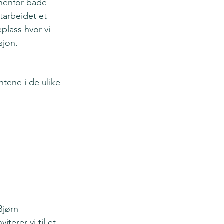
nnenfor både 
tarbeidet et 
plass hvor vi 
sjon.
tene i de ulike 
jørn 
terer vi til et 