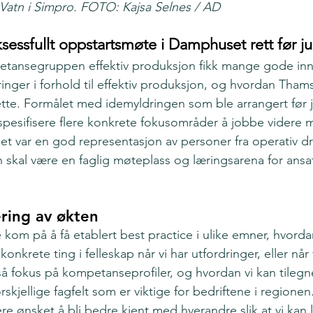
atn i Simpro. FOTO: Kajsa Selnes / AD
ksessfullt oppstartsmøte i Damphuset rett før ju
tansegruppen effektiv produksjon fikk mange gode innsp
ringer i forhold til effektiv produksjon, og hvordan Tham
te. Formålet med idemyldringen som ble arrangert før jul
 spesifisere flere konkrete fokusområder å jobbe videre m
 var en god representasjon av personer fra operativ dri
kal være en faglig møteplass og læringsarena for ansat
ing av økten
kom på å få etablert best practice i ulike emner, hvordan
onkrete ting i felleskap når vi har utfordringer, eller når vi
så fokus på kompetanseprofiler, og hvordan vi kan tilegn
skjellige fagfelt som er viktige for bedriftene i regione
ere ønsket å bli bedre kjent med hverandre slik at vi kan 