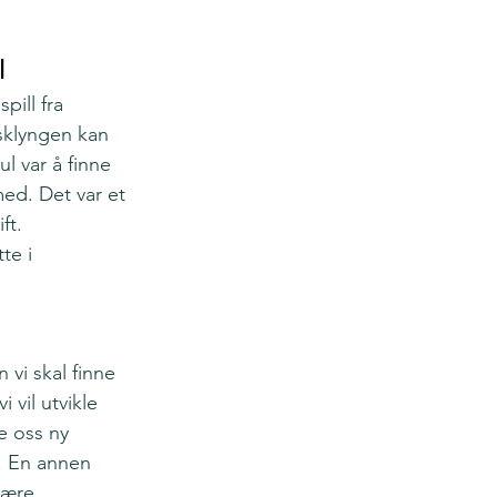
l
ill fra 
sklyngen kan 
 var å finne 
ed. Det var et 
ft. 
te i 
 vi skal finne 
 vil utvikle 
e oss ny 
n. En annen 
lære 