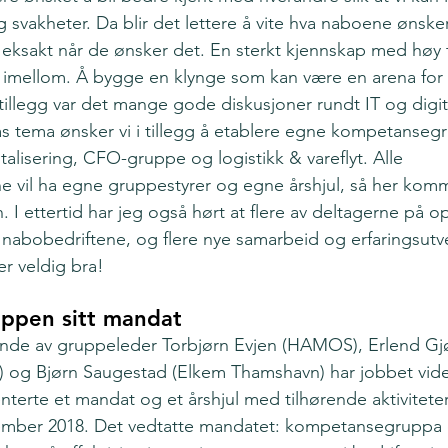
 svakheter. Da blir det lettere å vite hva naboene ønsker
e eksakt når de ønsker det. En sterkt kjennskap med høy ti
s imellom. Å bygge en klynge som kan være en arena for d
I tillegg var det mange gode diskusjoner rundt IT og digita
s tema ønsker vi i tillegg å etablere egne kompetanseg
italisering, CFO-gruppe og logistikk & vareflyt. Alle 
vil ha egne gruppestyrer og egne årshjul, så her komme
 I ettertid har jeg også hørt at flere av deltagerne på o
 nabobedriftene, og flere nye samarbeid og erfaringsutve
 er veldig bra!
ppen sitt mandat
nde av gruppeleder Torbjørn Evjen (HAMOS), Erlend Gjø
o) og Bjørn Saugestad (Elkem Thamshavn) har jobbet vid
nterte et mandat og et årshjul med tilhørende aktiviteter t
mber 2018. Det vedtatte mandatet: kompetansegruppa e