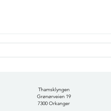
Klyngesamling 12. mars – en
Hvor
dag for innsikt og samarbeid
til 
Sirk
besø
Orka
Thamsklyngen
Grønørveien 19
7300 Orkanger