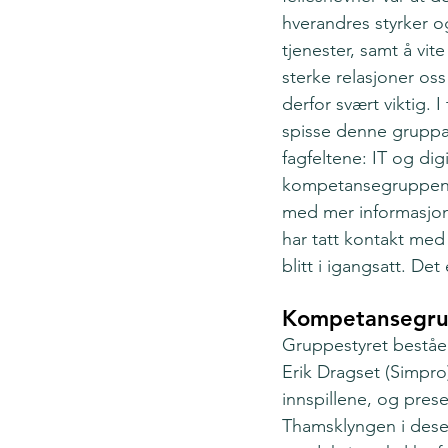
hverandres styrker og
tjenester, samt å vit
sterke relasjoner os
derfor svært viktig. 
spisse denne gruppa
fagfeltene: IT og dig
kompetansegruppene 
med mer informasjon.
har tatt kontakt med
blitt i igangsatt. Det
Kompetansegru
Gruppestyret beståe
Erik Dragset (Simpr
innspillene, og prese
Thamsklyngen i dese