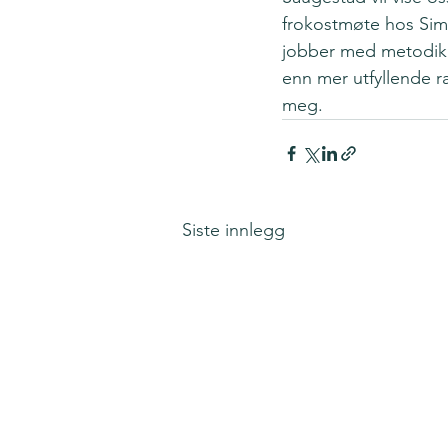
frokostmøte hos Simp
jobber med metodikke
enn mer utfyllende r
meg.  
Siste innlegg