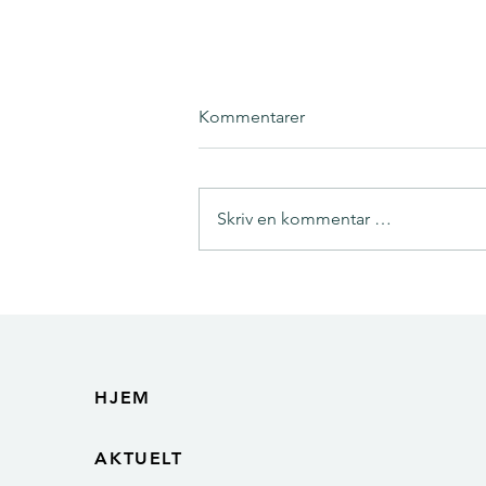
Kommentarer
Skriv en kommentar …
BÆREL - Skal gjøre norsk
elektronikkindustri mer
sirkulær
HJEM
AKTUELT