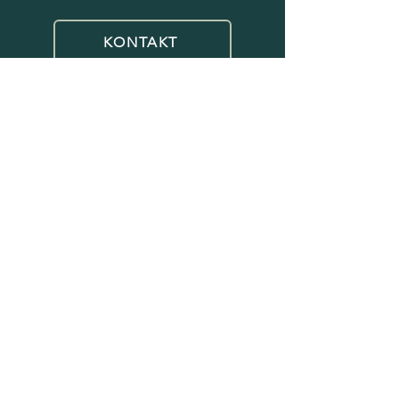
KONTAKT
HJEM
AKTUELT
ARRANGEMENT
OM THAMSKLYNGEN
VÅRE DELTAKERE