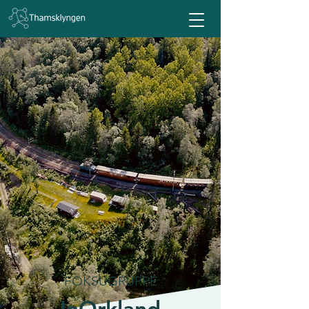
FOKSUGRUPPE
InOrkland