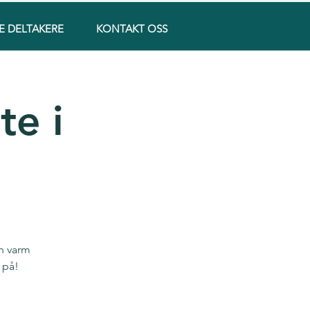
E DELTAKERE
KONTAKT OSS
te i
en varm
 på!