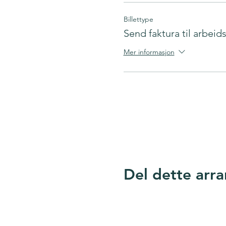
Billettype
Send faktura til arbeid
Mer informasjon
Google Maps ble blokkert på grunn av 
Del dette arr