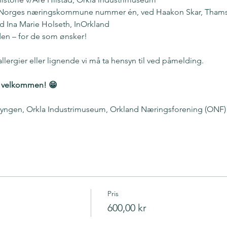
i Norges næringskommune nummer én, ved Haakon Skar, Tham
ed Ina Marie Holseth, InOrkland
en – for de som ønsker!
lergier eller lignende vi må ta hensyn til ved påmelding.
eg velkommen! 😁
lyngen, Orkla Industrimuseum, Orkland Næringsforening (ON
Pris
600,00 kr