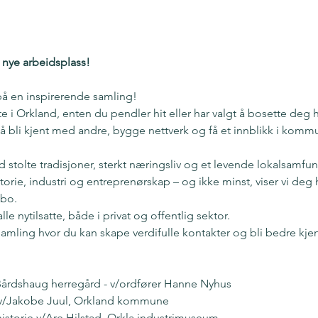
 nye arbeidsplass!
på en inspirerende samling!
te i Orkland, enten du pendler hit eller har valgt å bosette deg h
l å bli kjent med andre, bygge nettverk og få et innblikk i komm
olte tradisjoner, sterkt næringsliv og et levende lokalsamfunn
torie, industri og entreprenørskap – og ikke minst, viser vi deg 
 bo.
e nytilsatte, både i privat og offentlig sektor.
k samling hvor du kan skape verdifulle kontakter og bli bedre 
 Bårdshaug herregård - v/ordfører Hanne Nyhus
 v/Jakobe Juul, Orkland kommune
historie v/Are Hilstad, Orkla industrimuseum