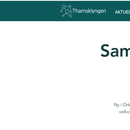
AKTUE
Sam
Ny i Ork
velko