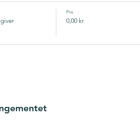
Pris
sgiver
0,00 kr
innstillingene dine for Analytics og funksjonelle informasjonsk
angementet