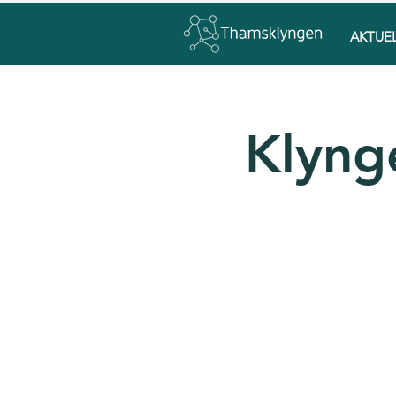
AKTUE
Klyng