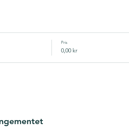
Pris
0,00 kr
innstillingene dine for Analytics og funksjonelle informasjonsk
angementet