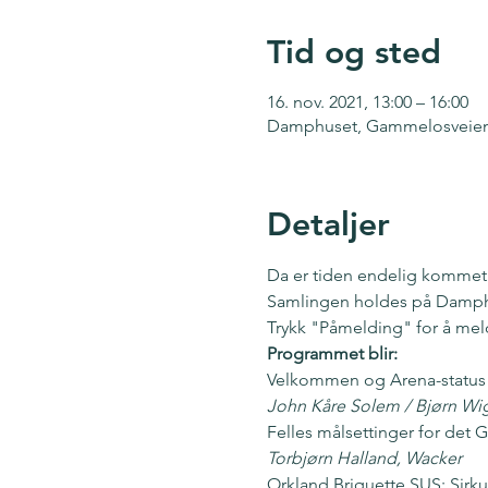
Tid og sted
16. nov. 2021, 13:00 – 16:00
Damphuset, Gammelosveien 
Detaljer
Da er tiden endelig kommet 
Samlingen holdes på Damphus
Trykk "Påmelding" for å mel
Programmet blir:
Velkommen og Arena-status
John Kåre Solem / Bjørn W
Felles målsettinger for det G
Torbjørn Halland, Wacker
Orkland Briquette SUS: Sirku