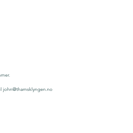
mmer.
til john@thamsklyngen.no