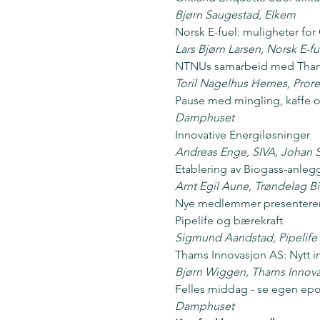
Bjørn Saugestad, Elkem
Norsk E-fuel: muligheter for
Lars Bjørn Larsen, Norsk E-fu
NTNUs samarbeid med Tha
Toril Nagelhus Hernes, Prorek
Pause med mingling, kaffe 
Damphuset
Innovative Energiløsninger
Andreas Enge, SIVA, Johan Sk
Etablering av Biogass-anlegg
Arnt Egil Aune, Trøndelag B
Nye medlemmer presenterer
Pipelife og bærekraft
Sigmund Aandstad, Pipelife
Thams Innovasjon AS: Nytt i
Bjørn Wiggen, Thams Innov
Felles middag - se egen epo
Damphuset