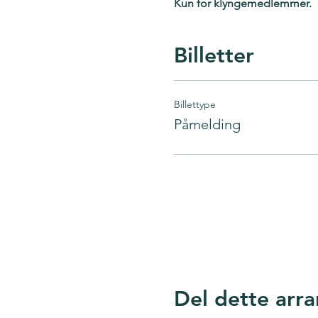
Kun for klyngemedlemmer.
Billetter
Billettype
Påmelding
Google Maps ble blokkert på grunn av 
Del dette arr