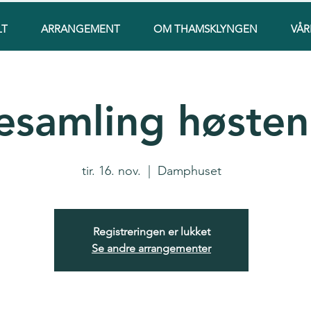
LT
ARRANGEMENT
OM THAMSKLYNGEN
VÅR
esamling høste
tir. 16. nov.
  |  
Damphuset
Registreringen er lukket
Se andre arrangementer