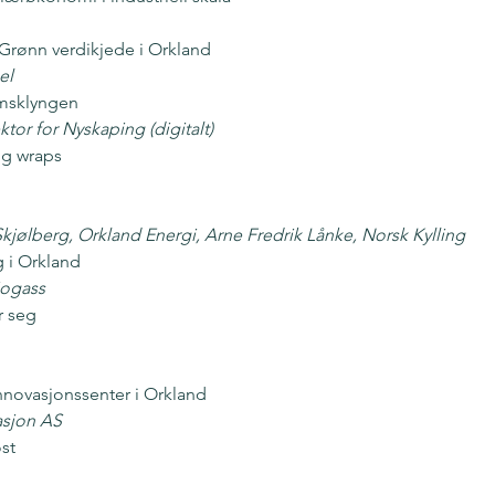
 Grønn verdikjede i Orkland
el
msklyngen
tor for Nyskaping (digitalt)
og wraps
jølberg, Orkland Energi, Arne Fredrik Lånke, Norsk Kylling
 i Orkland
iogass
 seg
nnovasjonssenter i Orkland
asjon AS
st