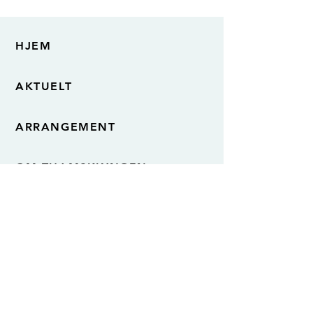
HJEM
AKTUELT
ARRANGEMENT
OM THAMSKLYNGEN
VÅRE DELTAKERE
KONTAKT OSS
Thamsklyngen
Grønørveien 19