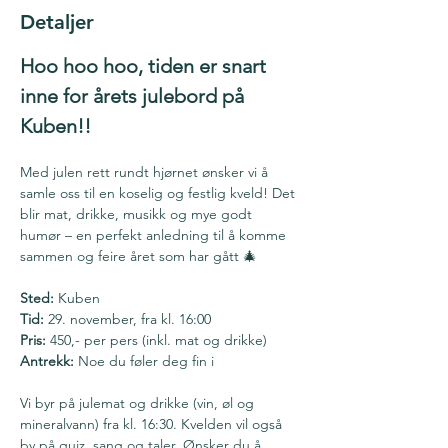
Detaljer
Hoo hoo hoo, tiden er snart 
inne for årets julebord på 
Kuben!! 
Med julen rett rundt hjørnet ønsker vi å 
samle oss til en koselig og festlig kveld! Det 
blir mat, drikke, musikk og mye godt 
humør – en perfekt anledning til å komme 
sammen og feire året som har gått 🎄
Sted:
 Kuben 
Tid:
 29. november, fra kl. 16:00 
Pris:
 450,- per pers (inkl. mat og drikke)
Antrekk: 
Noe du føler deg fin i 
Vi byr på julemat og drikke (vin, øl og 
mineralvann) fra kl. 16:30. Kvelden vil også 
by på quiz, sang og taler. Ønsker du å 