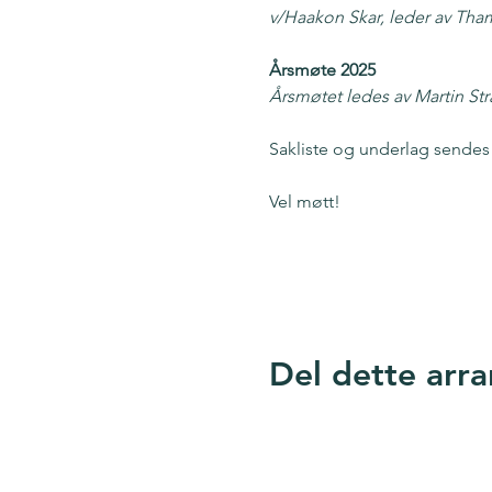
v/Haakon Skar, leder av Tham
Årsmøte 2025
Årsmøtet ledes av Martin Str
Sakliste og underlag sendes 
Vel møtt!
Google Maps ble blokkert på grunn av 
Del dette arr