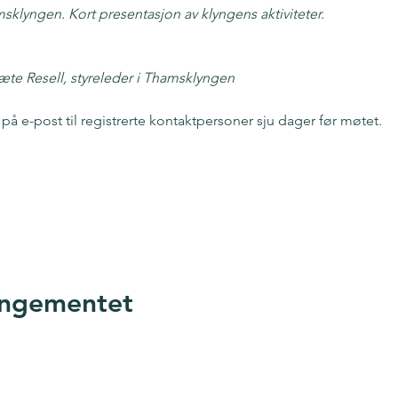
sklyngen. Kort presentasjon av klyngens aktiviteter.
æte Resell, styreleder i Thamsklyngen
på e-post til registrerte kontaktpersoner sju dager før møtet.
innstillingene dine for Analytics og funksjonelle informasjonsk
angementet