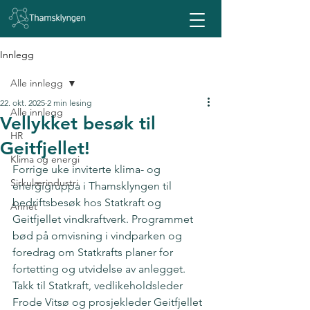
Innlegg
Alle innlegg
22. okt. 2025
2 min lesing
Alle innlegg
Vellykket besøk til
HR
Geitfjellet!
Klima og energi
Forrige uke inviterte klima- og 
Sirkulærindustri
energigruppa i Thamsklyngen til 
bedriftsbesøk hos Statkraft og 
Annet
Geitfjellet vindkraftverk. Programmet 
bød på omvisning i vindparken og 
foredrag om Statkrafts planer for 
fortetting og utvidelse av anlegget. 
Takk til Statkraft, vedlikeholdsleder 
Frode Vitsø og prosjekleder Geitfjellet 