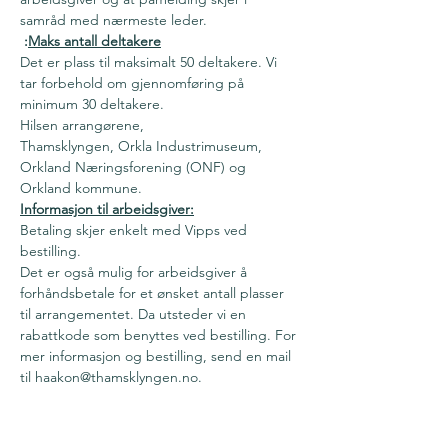
samråd med nærmeste leder.
:
Maks antall deltakere
Det er plass til maksimalt 50 deltakere. Vi 
tar forbehold om gjennomføring på 
minimum 30 deltakere.
Hilsen arrangørene,
Thamsklyngen, Orkla Industrimuseum, 
Orkland Næringsforening (ONF) og 
Orkland kommune.
Informasjon til arbeidsgiver:
Betaling skjer enkelt med Vipps ved 
bestilling. 
Det er også mulig for arbeidsgiver å 
forhåndsbetale for et ønsket antall plasser 
til arrangementet. Da utsteder vi en 
rabattkode som benyttes ved bestilling. For 
mer informasjon og bestilling, send en mail 
til haakon@thamsklyngen.no.