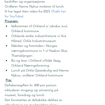
bedrifter og organisasjoner.
Ordfører Hanne Nyhus inviterer til lunch.
Vi har laget liten video fra 2023. (
Trykk her 
for YouTube)
Program:
Velkommen til Orkland v/ Jakobe Juul, 
Orkland kommune
Orklands stolte industrihistorie v/ Are 
Hilstad, Orkla Industrimuseum
Nåtiden og fremtiden i Norges 
næringskommune nr 1 v/ Haakon Skar, 
Thamsklyngen
Bo og leve i Orkland v/Ståle Vaag, 
Orkland Næringsforening
Lunch på Orkla Gjestebolig ved Hanne 
Nyhus, ordfører Orkland kommune
Pris:
Deltakeravgiften kr. 600 per person 
inkluderer inngang og omvisning på 
museet, foredrag og lunch.
Det forutsettes at deltakelse dekkes av 
arbeidsgiver og at påmelding skjer i 