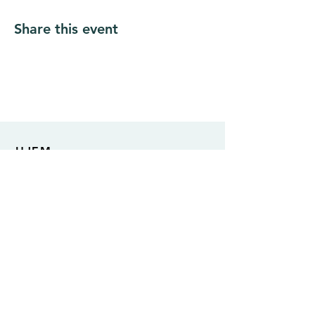
Share this event
HJEM
AKTUELT
ARRANGEMENT
OM THAMSKLYNGEN
VÅRE DELTAKERE