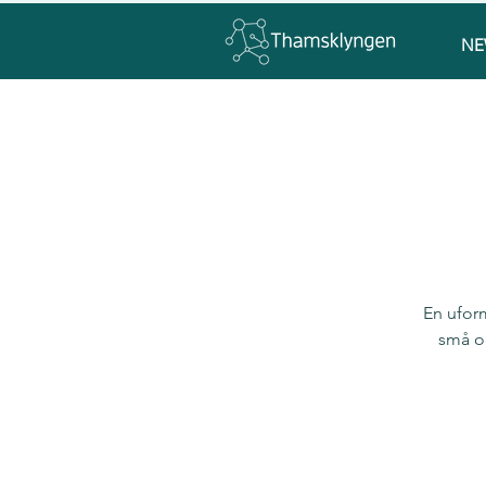
NE
En ufor
små og