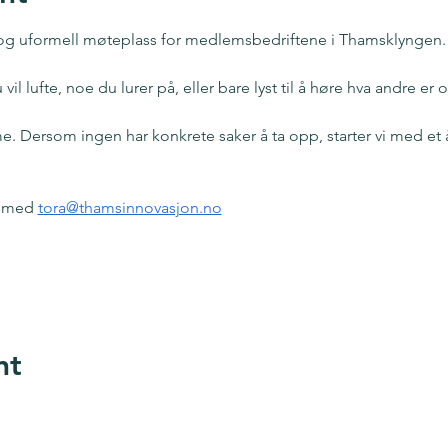
l og uformell møteplass for medlemsbedriftene i Thamsklyngen.
il lufte, noe du lurer på, eller bare lyst til å høre hva andre er 
me. Dersom ingen har konkrete saker å ta opp, starter vi med et å
 med 
tora@thamsinnovasjon.no
 Analytics and functional cookie settings.
nt