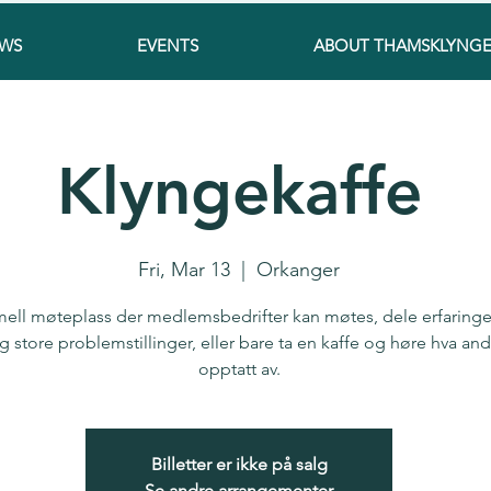
WS
EVENTS
ABOUT THAMSKLYNG
Klyngekaffe
Fri, Mar 13
  |  
Orkanger
mell møteplass der medlemsbedrifter kan møtes, dele erfaringer
 store problemstillinger, eller bare ta en kaffe og høre hva and
opptatt av.
Billetter er ikke på salg
Se andre arrangementer