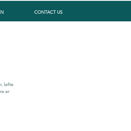
EN
CONTACT US
, løfte
re er