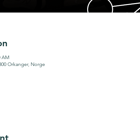
on
30 AM
7300 Orkanger, Norge
nt