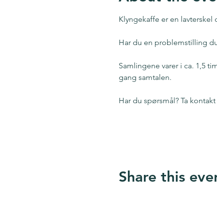
Klyngekaffe er en lavterske
Har du en problemstilling du v
Samlingene varer i ca. 1,5 ti
gang samtalen.
Har du spørsmål? Ta kontakt
Google Maps were blocked due to your
Share this eve