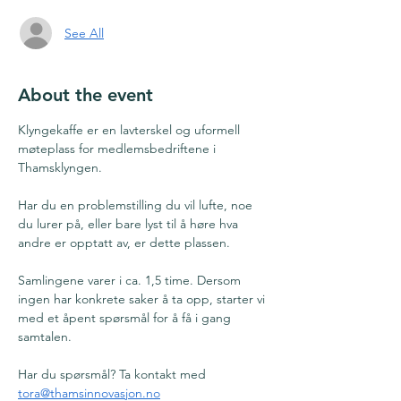
See All
About the event
Klyngekaffe er en lavterskel og uformell 
møteplass for medlemsbedriftene i 
Thamsklyngen.
Har du en problemstilling du vil lufte, noe 
du lurer på, eller bare lyst til å høre hva 
andre er opptatt av, er dette plassen.
Samlingene varer i ca. 1,5 time. Dersom 
ingen har konkrete saker å ta opp, starter vi 
med et åpent spørsmål for å få i gang 
samtalen.
Har du spørsmål? Ta kontakt med 
tora@thamsinnovasjon.no