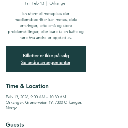
Fri, Feb 13
  |  
Orkanger
En uformell møteplass der
medlemsbedrifter kan møtes, dele
erfaringer, løfte små og store
problemstillinger, eller bare ta en kaffe og
høre hva andre er opptatt av.
Billetter er ikke på salg
Se andre arrangementer
Time & Location
Feb 13, 2026, 9:00 AM – 10:30 AM
Orkanger, Grønørveien 19, 7300 Orkanger,
Norge
Guests