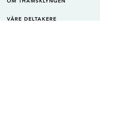
OM THAMSKLYNGEN
VÅRE DELTAKERE
KONTAKT OSS
Thamsklyngen
Grønørveien 19
7300 Orkanger
Org.nr. 921 438 702
Klyngeleder Haakon Skar
Mobil:
+47 926 47 839
E-post:
haakon@thamsklyngen.no
Log in