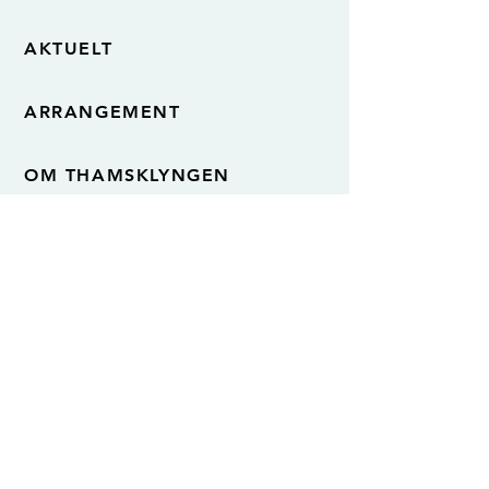
AKTUELT
ARRANGEMENT
OM THAMSKLYNGEN
VÅRE DELTAKERE
KONTAKT OSS
Thamsklyngen
Grønørveien 19
7300 Orkanger
Org.nr. 921 438 702